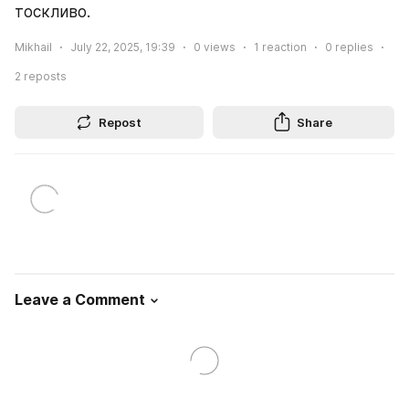
тоскливо.
Mikhail
July 22, 2025, 19:39
0
views
1
reaction
0
replies
2
reposts
Repost
Share
Leave a Comment